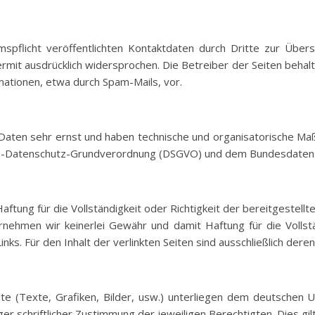
flicht veröffentlichten Kontaktdaten durch Dritte zur Überse
mit ausdrücklich widersprochen. Die Betreiber der Seiten behalten 
ationen, etwa durch Spam-Mails, vor.
en sehr ernst und haben technische und organisatorische Maßn
EU-Datenschutz-Grundverordnung (DSGVO) und dem Bundesdaten
tung für die Vollständigkeit oder Richtigkeit der bereitgestellt
bernehmen wir keinerlei Gewähr und damit Haftung für die Vollst
nks. Für den Inhalt der verlinkten Seiten sind ausschließlich dere
halte (Texte, Grafiken, Bilder, usw.) unterliegen dem deutsche
er schriftlicher Zustimmung der jeweiligen Berechtigten. Dies gi