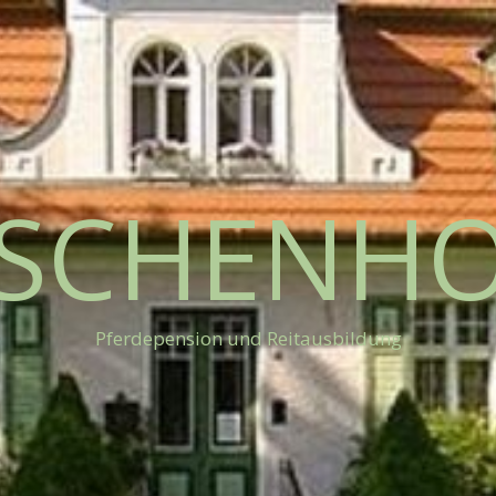
SCHENH
Pferdepension und Reitausbildung