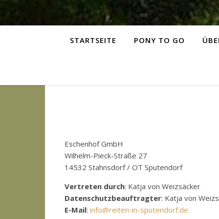
STARTSEITE
PONY TO GO
ÜBE
Eschenhof GmbH
Wilhelm-Pieck-Straße 27
14532 Stahnsdorf / OT Sputendorf
Vertreten durch
: Katja von Weizsäcker
Datenschutzbeauftragter
: Katja von Weiz
E-Mail
:
info@reiten-in-sputendorf.de